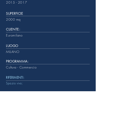
2015 - 2017
SUPERFICIE
2000 mq
CLIENTE:
Euromilano
LUOGO
MILANO
PROGRAMMA:
Cultura - Commercio
RIFERIMENTI:
Spazio vivo;
EMAIL: info@reviewspa.com
Tel:
+39 02. 8800011
PEC:
review@legalmail.it
I
ndirizzo: Via Lambruschini 36 - Milano