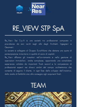
RE_VIEW STP SpA
Re_View Stp S.p.A è una società tra professionisti composta in
prevalenza da soci iscritti negli albi degli Architetti, Ingegneri e
Geometri.
La società è collegata al Gruppo EuroMilano che detiene una quota di
partecipazione minoritaria in qualità di socio di capitali.
Re_View affianca gli investitori nell'avviamento e nella gestione di
operazioni immobiliari, anche complesse, apportando una consolidata
esperienza validata da importanti Track record e l
a competenza di
professionisti esperti nei diversi ambiti del campo architettonico che
consente di seguire il cliente, in ogni fase dello sviluppo dell'iniziativa,
dallo studio di fattibilità sino alla consegna agli acquirenti finali.
TEAM