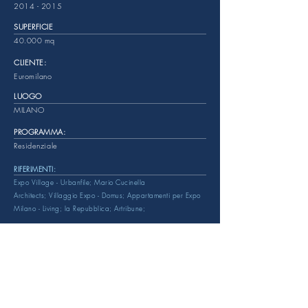
2014 - 2015
SUPERFICIE
40.000 mq
CLIENTE:
Euromilano
LUOGO
MILANO
PROGRAMMA:
Residenziale
RIFERIMENTI:
Expo Village - Urbanfile;
Mario Cucinella
Architects;
Villaggio Expo - Domus;
Appartamenti per Expo
Milano - Living;
la Repubblica;
Artribune;
EMAIL: info@reviewspa.com
Tel:
+39 02. 8800011
PEC:
review@legalmail.it
I
ndirizzo: Via Lambruschini 36 - Milano